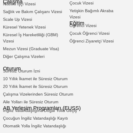
Çalışma
Çocuk Vizesi
Nitelikli İşçi Vizesi
Yetişkin Bağımlı Akraba
Sağlık ve Bakım Çalışanı Vizesi
Vizesi
Scale Up Vizesi
Eğitim
Öğrenci Vizesi
Küresel Yetenek Vizesi
Çocuk Öğrenci Vizesi
Küresel İş Hareketliliği (GBM)
Vizesi
Öğrenci Ziyaretçi Vizesi
Mezun Vizesi (Graduate Visa)
Diğer Çalışma Vizeleri
Oturum
Süresiz Oturum İzni
10 Yıllık İkamet ile Süresiz Oturum
20 Yıllık İkamet ile Süresiz Oturum
Çalışma Vizelerinden Süresiz Oturum
Aile Yolları ile Süresiz Oturum
AB Yerleşim Programları (EUSS)
İngiliz Vatandaşlığına Doğal Yolla Geçiş
Çocuğun İngiliz Vatandaşlığı Kayıtı
Otomatik Yolla İngiliz Vatandaşlığı