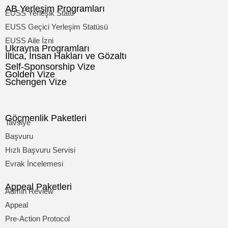
AB Yerleşim Programları
EUSS Yerleşik Statü
EUSS Geçici Yerleşim Statüsü
EUSS Aile İzni
Ukrayna Programları
İltica, İnsan Hakları ve Gözaltı
Self-Sponsorship Vize
Golden Vize
Schengen Vize
Göçmenlik Paketleri
Tavsiye
Başvuru
Hızlı Başvuru Servisi
Evrak İncelemesi
Appeal Paketleri
Admin Review
Appeal
Pre-Action Protocol