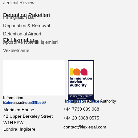
Jedicial Review
Detention Paketleri
Immigration Bail
Deportation & Removal
Detention at Airport
Ek Hizmetler
Apostil ve Noterlik İşlemleri
Vekaletname
Information
Immigration Advice Authority
Reg-No: F201700024
Commissioner’s Office
Reference No: ZB295269
+44 7739 699 968
Meridien House
42 Upper Berkeley Street
+44 20 3988 0575
W1H 5PW
contact@lexlegal.com
Londra, İngiltere