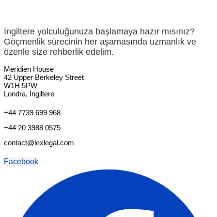
İngiltere yolculuğunuza başlamaya hazır mısınız?
Göçmenlik sürecinin her aşamasında uzmanlık ve
özenle size rehberlik edelim.
Meridien House
42 Upper Berkeley Street
W1H 5PW
Londra, İngiltere
+44 7739 699 968
+44 20 3988 0575
contact@lexlegal.com
Facebook