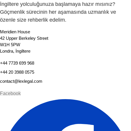
İngiltere yolculuğunuza başlamaya hazır mısınız?
Göçmenlik sürecinin her aşamasında uzmanlık ve
özenle size rehberlik edelim.
Meridien House
42 Upper Berkeley Street
W1H 5PW
Londra, İngiltere
+44 7739 699 968
+44 20 3988 0575
contact@lexlegal.com
Facebook