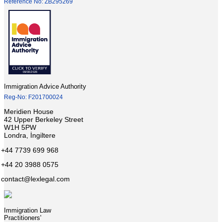
Reference No: ZB295269
Immigration Advice Authority
Reg-No: F201700024
Meridien House
42 Upper Berkeley Street
W1H 5PW
Londra, İngiltere
+44 7739 699 968
+44 20 3988 0575
contact@lexlegal.com
Immigration Law
Practitioners'