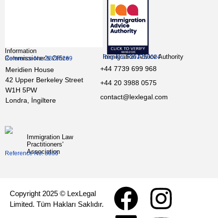
Information
Immigration Advice Authority
Reg-No: F201700024
Commissioner’s Office
Reference No: ZB295269
+44 7739 699 968
Meridien House
42 Upper Berkeley Street
+44 20 3988 0575
W1H 5PW
contact@lexlegal.com
Londra, İngiltere
Immigration Law
Practitioners'
Association
Reference No: 8036
Copyright 2025 © LexLegal
Limited. Tüm Hakları Saklıdır.