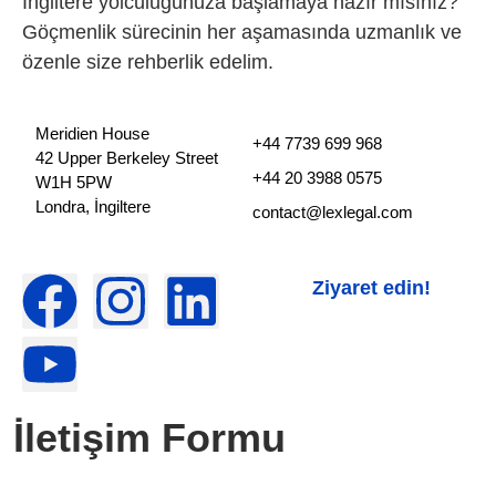
İngiltere yolculuğunuza başlamaya hazır mısınız?
Göçmenlik sürecinin her aşamasında uzmanlık ve
özenle size rehberlik edelim.
Meridien House
+44 7739 699 968
42 Upper Berkeley Street
+44 20 3988 0575
W1H 5PW
Londra, İngiltere
contact@lexlegal.com
Ziyaret edin!
İletişim Formu