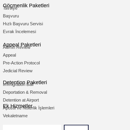
Göçmenlik Paketleri
Tavsiye
Başvuru
Hızlı Başvuru Servisi
Evrak İncelemesi
Appeal Paketleri
Admin Review
Appeal
Pre-Action Protocol
Jedicial Review
Detention Paketleri
Immigration Bail
Deportation & Removal
Detention at Airport
Ek Hizmetler
Apostil ve Noterlik İşlemleri
Vekaletname