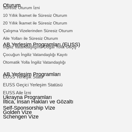
Oturum
Süresiz Oturum İzni
10 Yıllık İkamet ile Süresiz Oturum
20 Yıllık İkamet ile Süresiz Oturum
Çalışma Vizelerinden Süresiz Oturum
Aile Yolları ile Süresiz Oturum
AB Yerleşim Programları (EUSS)
İngiliz Vatandaşlığına Doğal Yolla Geçiş
Çocuğun İngiliz Vatandaşlığı Kayıtı
Otomatik Yolla İngiliz Vatandaşlığı
AB Yerleşim Programları
EUSS Yerleşik Statü
EUSS Geçici Yerleşim Statüsü
EUSS Aile İzni
Ukrayna Programları
İltica, İnsan Hakları ve Gözaltı
Self-Sponsorship Vize
Golden Vize
Schengen Vize