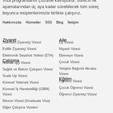
Visa programlarını çözüme kavuşturur, sürecin ilk
aşamalarından üç aya kadar sürebilecek tüm süreç
boyunca müşterilerimizle birlikte çalışırız.
Hakkımızda
Hizmetler
SSS
Blog
İletişim
Ziyaret
Aile
Standart Ziyaretçi Vizesi
Eş Vizesi
Evlilik Ziyaretçi Vizesi
Nişanlı Vizesi
Elektronik Seyahat Yetkisi (ETA)
Ebeveyn Vizesi
Çalışma
Çocuk Vizesi
Nitelikli İşçi Vizesi
Yetişkin Bağımlı Akraba
Sağlık ve Bakım Çalışanı Vizesi
Vizesi
Scale Up Vizesi
Eğitim
Öğrenci Vizesi
Küresel Yetenek Vizesi
Çocuk Öğrenci Vizesi
Küresel İş Hareketliliği (GBM)
Vizesi
Öğrenci Ziyaretçi Vizesi
Mezun Vizesi (Graduate Visa)
Diğer Çalışma Vizeleri