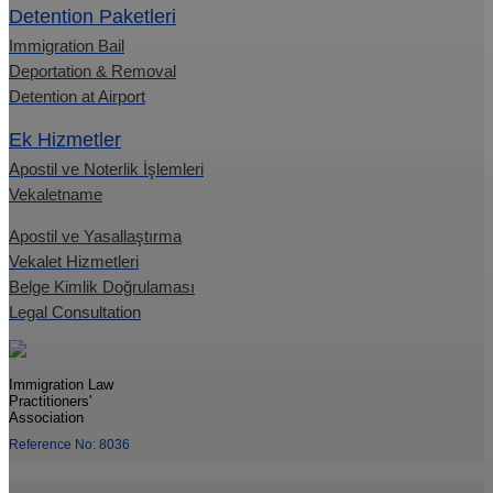
Detention Paketleri
Immigration Bail
Deportation & Removal
Detention at Airport
Ek Hizmetler
Apostil ve Noterlik İşlemleri
Vekaletname
Apostil ve Yasallaştırma
Vekalet Hizmetleri
Belge Kimlik Doğrulaması
Legal Consultation
Immigration Law
Practitioners'
Association
Reference No: 8036