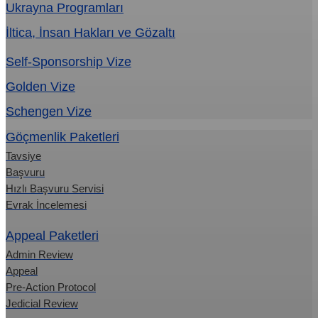
Ukrayna Programları
İltica, İnsan Hakları ve Gözaltı
Self-Sponsorship Vize
Golden Vize
Schengen Vize
Göçmenlik Paketleri
Tavsiye
Başvuru
Hızlı Başvuru Servisi
Evrak İncelemesi
Appeal Paketleri
Admin Review
Appeal
Pre-Action Protocol
Jedicial Review