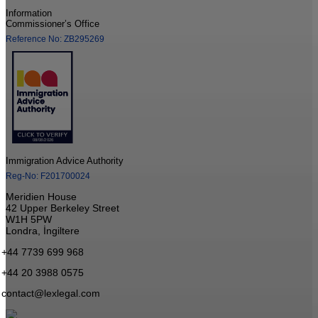
Information
Commissioner’s Office
Reference No: ZB295269
Immigration Advice Authority
Reg-No: F201700024
Meridien House
42 Upper Berkeley Street
W1H 5PW
Londra, İngiltere
+44 7739 699 968
+44 20 3988 0575
contact@lexlegal.com