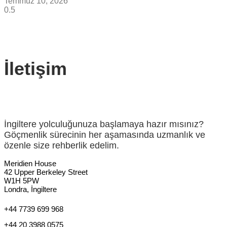
Temmuz 10, 2026
İletişim
İngiltere yolculuğunuza başlamaya hazır mısınız?
Göçmenlik sürecinin her aşamasında uzmanlık ve
özenle size rehberlik edelim.
Meridien House
42 Upper Berkeley Street
W1H 5PW
Londra, İngiltere
+44 7739 699 968
+44 20 3988 0575