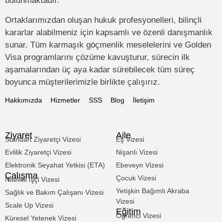
bulunmaktadır.
Ortaklarımızdan oluşan hukuk profesyonelleri, bilinçli
kararlar alabilmeniz için kapsamlı ve özenli danışmanlık
sunar. Tüm karmaşık göçmenlik meselelerini ve Golden
Visa programlarını çözüme kavuşturur, sürecin ilk
aşamalarından üç aya kadar sürebilecek tüm süreç
boyunca müşterilerimizle birlikte çalışırız.
Hakkımızda
Hizmetler
SSS
Blog
İletişim
Ziyaret
Aile
Standart Ziyaretçi Vizesi
Eş Vizesi
Evlilik Ziyaretçi Vizesi
Nişanlı Vizesi
Elektronik Seyahat Yetkisi (ETA)
Ebeveyn Vizesi
Çalışma
Çocuk Vizesi
Nitelikli İşçi Vizesi
Yetişkin Bağımlı Akraba
Sağlık ve Bakım Çalışanı Vizesi
Vizesi
Scale Up Vizesi
Eğitim
Öğrenci Vizesi
Küresel Yetenek Vizesi