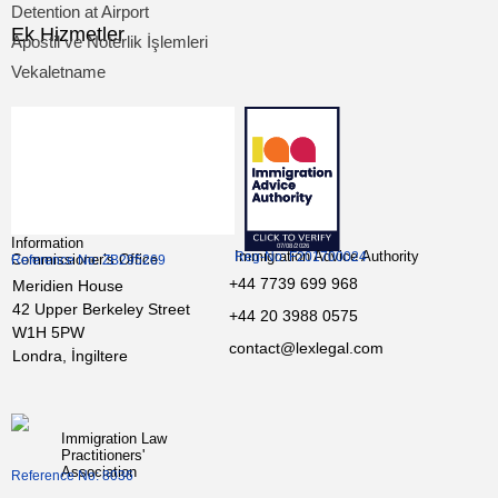
Detention at Airport
Ek Hizmetler
Apostil ve Noterlik İşlemleri
Vekaletname
Information
Immigration Advice Authority
Reg-No: F201700024
Commissioner’s Office
Reference No: ZB295269
+44 7739 699 968
Meridien House
42 Upper Berkeley Street
+44 20 3988 0575
W1H 5PW
contact@lexlegal.com
Londra, İngiltere
Immigration Law
Practitioners'
Association
Reference No: 8036