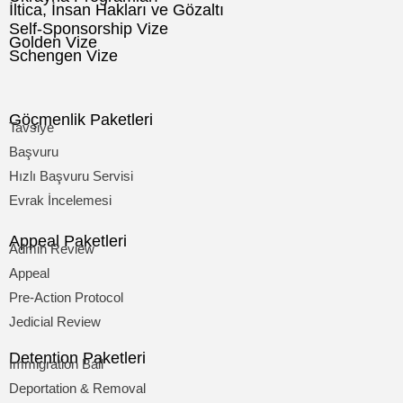
İltica, İnsan Hakları ve Gözaltı
Self-Sponsorship Vize
Golden Vize
Schengen Vize
Göçmenlik Paketleri
Tavsiye
Başvuru
Hızlı Başvuru Servisi
Evrak İncelemesi
Appeal Paketleri
Admin Review
Appeal
Pre-Action Protocol
Jedicial Review
Detention Paketleri
Immigration Bail
Deportation & Removal