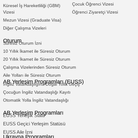
Çocuk Öğrenci Vizesi
Küresel İş Hareketliliği (GBM)
Vizesi
Öğrenci Ziyaretçi Vizesi
Mezun Vizesi (Graduate Visa)
Diğer Çalışma Vizeleri
Oturum
Süresiz Oturum İzni
10 Yıllık İkamet ile Süresiz Oturum
20 Yıllık İkamet ile Süresiz Oturum
Çalışma Vizelerinden Süresiz Oturum
Aile Yolları ile Süresiz Oturum
AB Yerleşim Programları (EUSS)
İngiliz Vatandaşlığına Doğal Yolla Geçiş
Çocuğun İngiliz Vatandaşlığı Kayıtı
Otomatik Yolla İngiliz Vatandaşlığı
AB Yerleşim Programları
EUSS Yerleşik Statü
EUSS Geçici Yerleşim Statüsü
EUSS Aile İzni
Ukrayna Programları