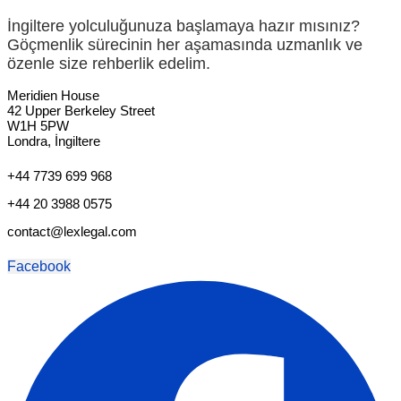
İngiltere yolculuğunuza başlamaya hazır mısınız?
Göçmenlik sürecinin her aşamasında uzmanlık ve
özenle size rehberlik edelim.
Meridien House
42 Upper Berkeley Street
W1H 5PW
Londra, İngiltere
+44 7739 699 968
+44 20 3988 0575
contact@lexlegal.com
Facebook