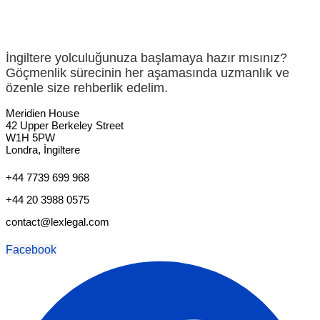
İngiltere yolculuğunuza başlamaya hazır mısınız?
Göçmenlik sürecinin her aşamasında uzmanlık ve
özenle size rehberlik edelim.
Meridien House
42 Upper Berkeley Street
W1H 5PW
Londra, İngiltere
+44 7739 699 968
+44 20 3988 0575
contact@lexlegal.com
Facebook