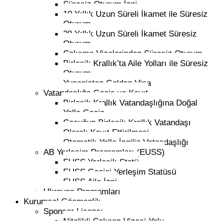
Süresiz Oturum İzni
10 Yıllık Uzun Süreli İkamet ile Süresiz
Oturum
20 Yıllık Uzun Süreli İkamet Süresiz
Oturum
Çalışma Vizelerinden Süresiz Oturum
Birleşik Krallık’ta Aile Yolları ile Süresiz
Oturum
Yunanistan Golden Visa
Vatandaşlığa Geçiş ve Kayıt
Birleşik Krallık Vatandaşlığına Doğal
Yolla Geçiş
Çocuğun Birleşik Krallık Vatandaşı
Olarak Kayıt Ettirilmesi
Otomatik Yolla İngiliz Vatandaşlığı
AB Yerleşim Programları (EUSS)
EUSS Yerleşik Statü
EUSS Geçici Yerleşim Statüsü
EUSS Aile İzni
Ukrayna Programları
Kurumsal Göçmenlik
Sponsor Lisansı