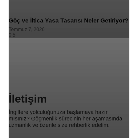
Göç ve İltica Yasa Tasarısı Neler Getiriyor?
Temmuz 7, 2026
İletişim
İngiltere yolculuğunuza başlamaya hazır
mısınız? Göçmenlik sürecinin her aşamasında
uzmanlık ve özenle size rehberlik edelim.