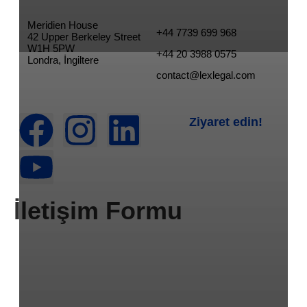
Meridien House
+44 7739 699 968
42 Upper Berkeley Street
W1H 5PW
+44 20 3988 0575
Londra, İngiltere
contact@lexlegal.com
Ziyaret edin!
İletişim Formu