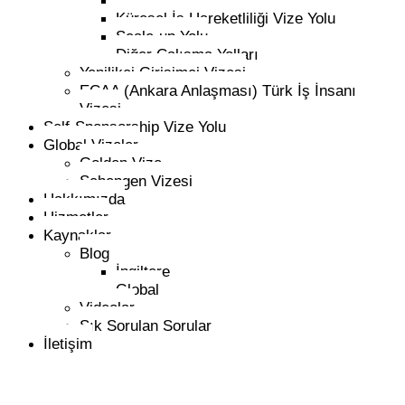
Nitelikli Çalışan Vizesi Yolu
Küresel İş Hareketliliği Vize Yolu
Scale-up Yolu
Diğer Çalışma Yolları
Yenilikçi Girişimci Vizesi
ECAA (Ankara Anlaşması) Türk İş İnsanı
Vizesi
Self-Sponsorship Vize Yolu
Global Vizeler
Golden Vize
Schengen Vizesi
Hakkımızda
Hizmetler
Kaynaklar
Blog
İngiltere
Global
Videolar
Sık Sorulan Sorular
İletişim