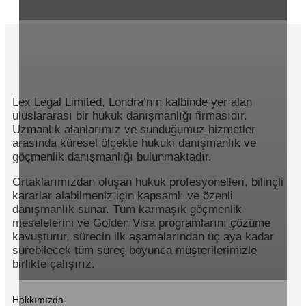
Lex Legal Limited, Londra’nın kalbinde yer alan
uluslararası bir hukuk danışmanlığı firmasıdır.
Uzmanlık alanlarımız ve sunduğumuz hizmetler
arasında küresel ölçekte hukuki danışmanlık ve
göçmenlik danışmanlığı bulunmaktadır.
Ortaklarımızdan oluşan hukuk profesyonelleri, bilinçli
kararlar alabilmeniz için kapsamlı ve özenli
danışmanlık sunar. Tüm karmaşık göçmenlik
meselelerini ve Golden Visa programlarını çözüme
kavuşturur, sürecin ilk aşamalarından üç aya kadar
sürebilecek tüm süreç boyunca müşterilerimizle
birlikte çalışırız.
Hakkımızda