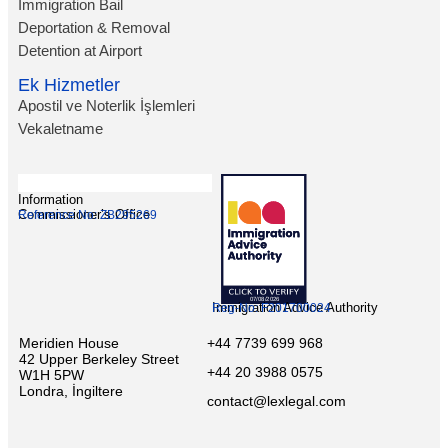
Immigration Bail
Deportation & Removal
Detention at Airport
Ek Hizmetler
Apostil ve Noterlik İşlemleri
Vekaletname
Information
Commissioner’s Office
Reference No: ZB295269
Immigration Advice Authority
Reg-No: F201700024
Meridien House
+44 7739 699 968
42 Upper Berkeley Street
+44 20 3988 0575
W1H 5PW
Londra, İngiltere
contact@lexlegal.com