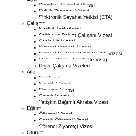
Standart Ziyaretçi Vizesi
Evlilik Ziyaretçi Vizesi
Elektronik Seyahat Yetkisi (ETA)
Çalışma
Nitelikli İşçi Vizesi
Sağlık ve Bakım Çalışanı Vizesi
Scale Up Vizesi
Küresel Yetenek Vizesi
Küresel İş Hareketliliği (GBM) Vizesi
Mezun Vizesi (Graduate Visa)
Diğer Çalışma Vizeleri
Aile
Eş Vizesi
Nişanlı Vizesi
Ebeveyn Vizesi
Çocuk Vizesi
Yetişkin Bağımlı Akraba Vizesi
Eğitim
Öğrenci Vizesi
Çocuk Öğrenci Vizesi
Öğrenci Ziyaretçi Vizesi
Oturum