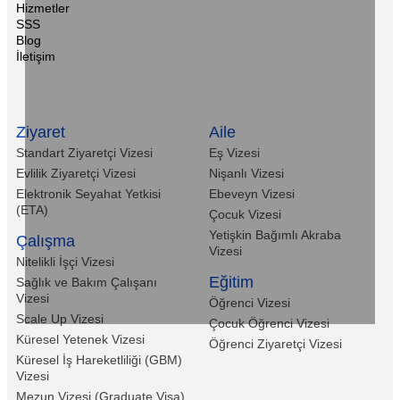
Hizmetler
SSS
Blog
İletişim
Ziyaret
Aile
Standart Ziyaretçi Vizesi
Eş Vizesi
Evlilik Ziyaretçi Vizesi
Nişanlı Vizesi
Elektronik Seyahat Yetkisi
Ebeveyn Vizesi
(ETA)
Çocuk Vizesi
Yetişkin Bağımlı Akraba
Çalışma
Vizesi
Nitelikli İşçi Vizesi
Eğitim
Sağlık ve Bakım Çalışanı
Vizesi
Öğrenci Vizesi
Scale Up Vizesi
Çocuk Öğrenci Vizesi
Küresel Yetenek Vizesi
Öğrenci Ziyaretçi Vizesi
Küresel İş Hareketliliği (GBM)
Vizesi
Mezun Vizesi (Graduate Visa)