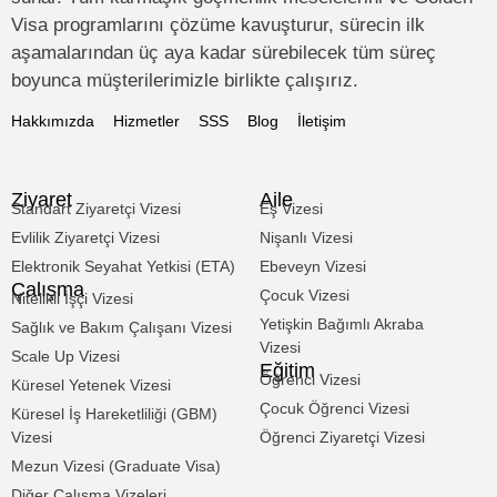
Visa programlarını çözüme kavuşturur, sürecin ilk
aşamalarından üç aya kadar sürebilecek tüm süreç
boyunca müşterilerimizle birlikte çalışırız.
Hakkımızda
Hizmetler
SSS
Blog
İletişim
Ziyaret
Aile
Standart Ziyaretçi Vizesi
Eş Vizesi
Evlilik Ziyaretçi Vizesi
Nişanlı Vizesi
Elektronik Seyahat Yetkisi (ETA)
Ebeveyn Vizesi
Çalışma
Çocuk Vizesi
Nitelikli İşçi Vizesi
Yetişkin Bağımlı Akraba
Sağlık ve Bakım Çalışanı Vizesi
Vizesi
Scale Up Vizesi
Eğitim
Öğrenci Vizesi
Küresel Yetenek Vizesi
Çocuk Öğrenci Vizesi
Küresel İş Hareketliliği (GBM)
Vizesi
Öğrenci Ziyaretçi Vizesi
Mezun Vizesi (Graduate Visa)
Diğer Çalışma Vizeleri