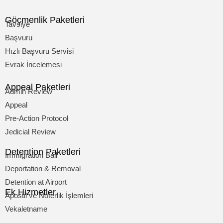
Göçmenlik Paketleri
Tavsiye
Başvuru
Hızlı Başvuru Servisi
Evrak İncelemesi
Appeal Paketleri
Admin Review
Appeal
Pre-Action Protocol
Jedicial Review
Detention Paketleri
Immigration Bail
Deportation & Removal
Detention at Airport
Ek Hizmetler
Apostil ve Noterlik İşlemleri
Vekaletname