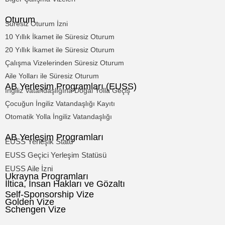
Oturum
Süresiz Oturum İzni
10 Yıllık İkamet ile Süresiz Oturum
20 Yıllık İkamet ile Süresiz Oturum
Çalışma Vizelerinden Süresiz Oturum
Aile Yolları ile Süresiz Oturum
AB Yerleşim Programları (EUSS)
İngiliz Vatandaşlığına Doğal Yolla Geçiş
Çocuğun İngiliz Vatandaşlığı Kayıtı
Otomatik Yolla İngiliz Vatandaşlığı
AB Yerleşim Programları
EUSS Yerleşik Statü
EUSS Geçici Yerleşim Statüsü
EUSS Aile İzni
Ukrayna Programları
İltica, İnsan Hakları ve Gözaltı
Self-Sponsorship Vize
Golden Vize
Schengen Vize