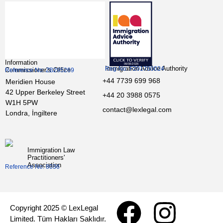
Information
Immigration Advice Authority
Reg-No: F201700024
Commissioner’s Office
Reference No: ZB295269
+44 7739 699 968
Meridien House
42 Upper Berkeley Street
+44 20 3988 0575
W1H 5PW
contact@lexlegal.com
Londra, İngiltere
Immigration Law
Practitioners'
Association
Reference No: 8036
Copyright 2025 © LexLegal
Limited. Tüm Hakları Saklıdır.