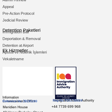
Appeal
Pre-Action Protocol
Jedicial Review
Detention Paketleri
Immigration Bail
Deportation & Removal
Detention at Airport
Ek Hizmetler
Apostil ve Noterlik İşlemleri
Vekaletname
Information
Immigration Advice Authority
Reg-No: F201700024
Commissioner’s Office
Reference No: ZB295269
+44 7739 699 968
Meridien House