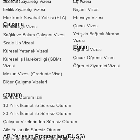
Standart Ziyaretçi Vizesi
Eş Vizesi
Evlilik Ziyaretçi Vizesi
Nişanlı Vizesi
Elektronik Seyahat Yetkisi (ETA)
Ebeveyn Vizesi
Çalışma
Çocuk Vizesi
Nitelikli İşçi Vizesi
Yetişkin Bağımlı Akraba
Sağlık ve Bakım Çalışanı Vizesi
Vizesi
Scale Up Vizesi
Eğitim
Öğrenci Vizesi
Küresel Yetenek Vizesi
Çocuk Öğrenci Vizesi
Küresel İş Hareketliliği (GBM)
Vizesi
Öğrenci Ziyaretçi Vizesi
Mezun Vizesi (Graduate Visa)
Diğer Çalışma Vizeleri
Oturum
Süresiz Oturum İzni
10 Yıllık İkamet ile Süresiz Oturum
20 Yıllık İkamet ile Süresiz Oturum
Çalışma Vizelerinden Süresiz Oturum
Aile Yolları ile Süresiz Oturum
AB Yerleşim Programları (EUSS)
İngiliz Vatandaşlığına Doğal Yolla Geçiş