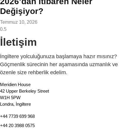
2026’dan İtibaren Neler
Değişiyor?
Temmuz 10, 2026
İletişim
İngiltere yolculuğunuza başlamaya hazır mısınız?
Göçmenlik sürecinin her aşamasında uzmanlık ve
özenle size rehberlik edelim.
Meridien House
42 Upper Berkeley Street
W1H 5PW
Londra, İngiltere
+44 7739 699 968
+44 20 3988 0575