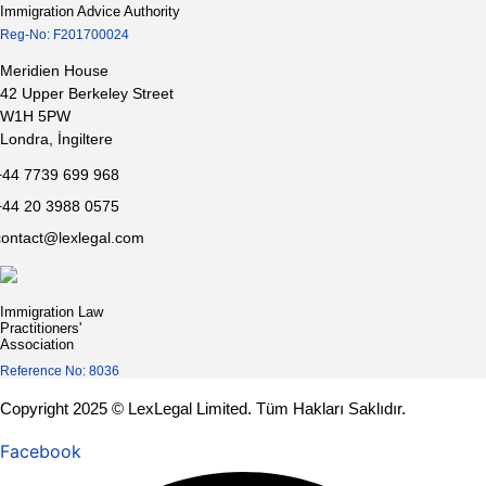
Immigration Advice Authority
Reg-No: F201700024
Meridien House
42 Upper Berkeley Street
W1H 5PW
Londra, İngiltere
+44 7739 699 968
+44 20 3988 0575
contact@lexlegal.com
Immigration Law
Practitioners'
Association
Reference No: 8036
Copyright 2025 © LexLegal Limited. Tüm Hakları Saklıdır.
Facebook