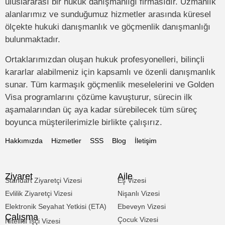
uluslararası bir hukuk danışmanlığı firmasıdır. Uzmanlık
alanlarımız ve sunduğumuz hizmetler arasında küresel
ölçekte hukuki danışmanlık ve göçmenlik danışmanlığı
bulunmaktadır.
Ortaklarımızdan oluşan hukuk profesyonelleri, bilinçli
kararlar alabilmeniz için kapsamlı ve özenli danışmanlık
sunar. Tüm karmaşık göçmenlik meselelerini ve Golden
Visa programlarını çözüme kavuşturur, sürecin ilk
aşamalarından üç aya kadar sürebilecek tüm süreç
boyunca müşterilerimizle birlikte çalışırız.
Hakkımızda
Hizmetler
SSS
Blog
İletişim
Ziyaret
Aile
Standart Ziyaretçi Vizesi
Eş Vizesi
Evlilik Ziyaretçi Vizesi
Nişanlı Vizesi
Elektronik Seyahat Yetkisi (ETA)
Ebeveyn Vizesi
Çalışma
Çocuk Vizesi
Nitelikli İşçi Vizesi