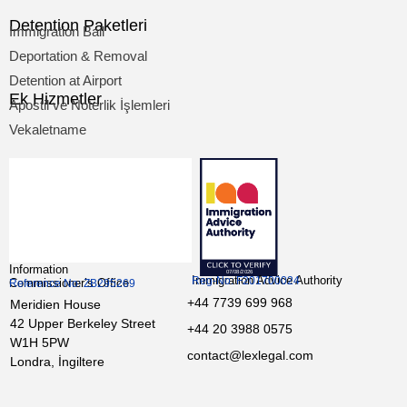
Detention Paketleri
Immigration Bail
Deportation & Removal
Detention at Airport
Ek Hizmetler
Apostil ve Noterlik İşlemleri
Vekaletname
Information
Immigration Advice Authority
Reg-No: F201700024
Commissioner’s Office
Reference No: ZB295269
+44 7739 699 968
Meridien House
42 Upper Berkeley Street
+44 20 3988 0575
W1H 5PW
contact@lexlegal.com
Londra, İngiltere