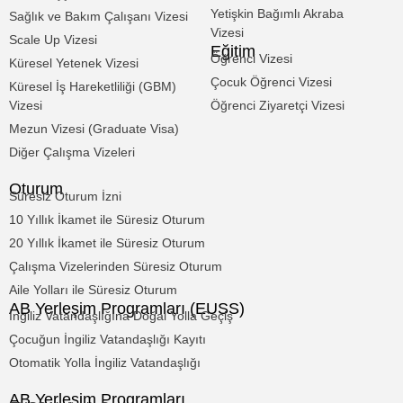
Yetişkin Bağımlı Akraba
Sağlık ve Bakım Çalışanı Vizesi
Vizesi
Scale Up Vizesi
Eğitim
Öğrenci Vizesi
Küresel Yetenek Vizesi
Çocuk Öğrenci Vizesi
Küresel İş Hareketliliği (GBM)
Vizesi
Öğrenci Ziyaretçi Vizesi
Mezun Vizesi (Graduate Visa)
Diğer Çalışma Vizeleri
Oturum
Süresiz Oturum İzni
10 Yıllık İkamet ile Süresiz Oturum
20 Yıllık İkamet ile Süresiz Oturum
Çalışma Vizelerinden Süresiz Oturum
Aile Yolları ile Süresiz Oturum
AB Yerleşim Programları (EUSS)
İngiliz Vatandaşlığına Doğal Yolla Geçiş
Çocuğun İngiliz Vatandaşlığı Kayıtı
Otomatik Yolla İngiliz Vatandaşlığı
AB Yerleşim Programları